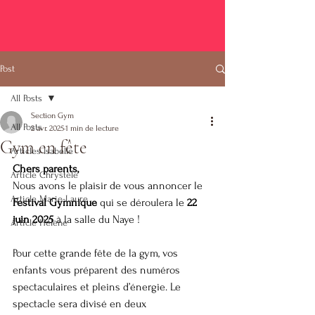
Post
All Posts
Section Gym
All Posts
2 avr. 2025
1 min de lecture
Gym en fête
Articles Isabelle
Chers parents,
Article Chrystèle
Nous avons le plaisir de vous annoncer le 
Article Marie-Laure
Festival Gymnique
 qui se déroulera le 
22 
juin 2025
 à la salle du Naye !
Article Hélène
Pour cette grande fête de la gym, vos 
enfants vous préparent des numéros 
spectaculaires et pleins d’énergie. Le 
spectacle sera divisé en deux 