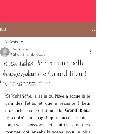
Post
All Posts
Section Gym
All Posts
21 juin
1 min de lecture
Le gala des Petits : une belle
Articles Isabelle
plongée dans le Grand Bleu !
Article Chrystèle
Dernière mise à jour :
22 juin
Article Marie-Laure
Article Hélène
Ce dimanche, la salle du Naye a accueilli le 
gala des Petits, et quelle réussite ! Leur 
spectacle sur le thème du 
Grand Bleu
a 
rencontré un magnifique succès. Crabes, 
méduses, poissons et autres créatures 
marines ont envahi la scène pour le plus 