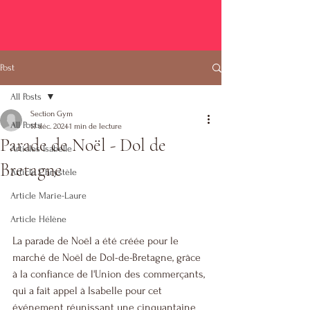
Post
All Posts
Section Gym
All Posts
11 déc. 2024
1 min de lecture
Parade de Noël - Dol de
Articles Isabelle
Bretagne
Article Chrystèle
Article Marie-Laure
Article Hélène
La parade de Noël a été créée pour le 
marché de Noël de Dol-de-Bretagne, grâce 
à la confiance de l'Union des commerçants, 
qui a fait appel à Isabelle pour cet 
événement réunissant une cinquantaine 