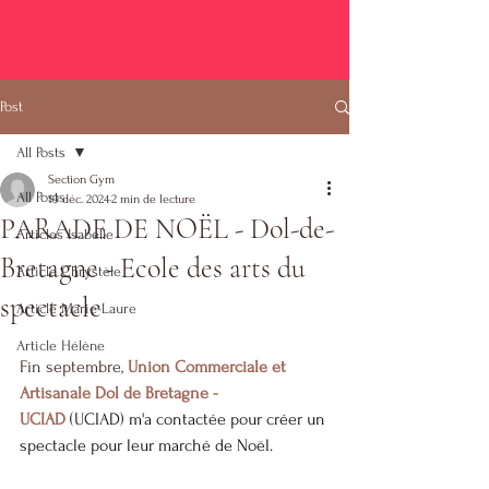
Post
All Posts
Section Gym
All Posts
19 déc. 2024
2 min de lecture
PARADE DE NOËL - Dol-de-
Articles Isabelle
Bretagne - Ecole des arts du
Article Chrystèle
spectacle
Article Marie-Laure
Article Hélène
Fin septembre, 
Union Commerciale et 
Artisanale Dol de Bretagne - 
UCIAD
 (UCIAD) m'a contactée pour créer un 
spectacle pour leur marché de Noël.