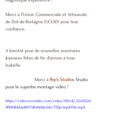
magnifique expérience !
Merci à l’Union Commerciale et Artisanale 
de Dol-de-Bretagne (UCIAD) pour leur 
confiance.
A bientôt pour de nouvelles aventures 
Joyeuses fêtes de fin d'année à tous 
Isabelle 
                        Merci à 
Pep's Studio
s Studio 
pour le superbe montage vidéo !
https://video.wixstatic.com/video/591c42_f2e91224
0fb84bbfae8617db44dde3de/720p/mp4/file.mp4