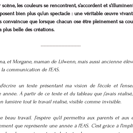
r scène, les couleurs se rencontrent, s’accordent et s’illuminen
posent bien plus qu’un spectacle : une véritable œuvre vivant
uis convaincue que lorsque chacun ose être pleinement sa coule
a plus belle des créations.
---------------------------
a, et Morgane, maman de Lilwenn, mais aussi ancienne élève d
 la communication de l’EAS.
’écrire un texte présentant ma vision de l’école et l’ense
nnée. À partir de ce texte et du tableau que j’avais réalisé, 
n lumière tout le travail réalisé, visible comme invisible.
ce beau travail. J’espère qu’il permettra aux parents et aux
ement que représente une année à l’EAS. C’est grâce à l’implic