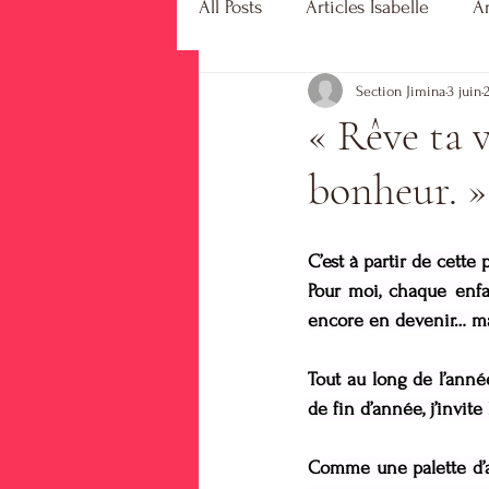
All Posts
Articles Isabelle
Ar
Section Jimina
3 juin
« Rêve ta v
bonheur. »
C’est à partir de cette
Pour moi, chaque enfan
encore en devenir… mais
Tout au long de l’année
de fin d’année, j’invite
Comme une palette d’aqu