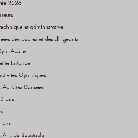
trée 2026
sseurs
technique et administrative
ées des cadres et des dirigeants
Gym Adulte
etite Enfance
Activités Gymniques
 Activités Dansées
2 ans
s
 ans
 Arts du Spectacle