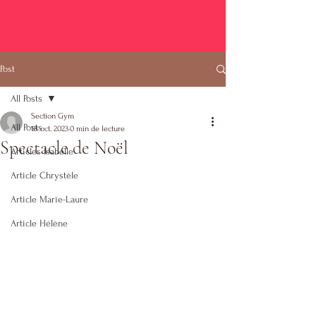
Post
All Posts
Section Gym
All Posts
18 oct. 2023
0 min de lecture
Spectacle de Noël
Articles Isabelle
Article Chrystèle
Article Marie-Laure
Article Hélène