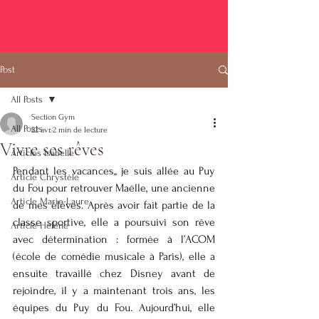
Post
All Posts
Section Gym
All Posts
22 avr.
2 min de lecture
Vivre ses rêves
Articles Isabelle
Pendant les vacances,, je suis allée au Puy 
Article Chrystèle
du Fou pour retrouver Maëlle, une ancienne 
Article Marie-Laure
de mes élèves. Après avoir fait partie de la 
classe sportive, elle a poursuivi son rêve 
Article Hélène
avec détermination : formée à l’ACOM 
(école de comédie musicale à Paris), elle a 
ensuite travaillé chez Disney avant de 
rejoindre, il y a maintenant trois ans, les 
équipes du Puy du Fou. Aujourd’hui, elle 