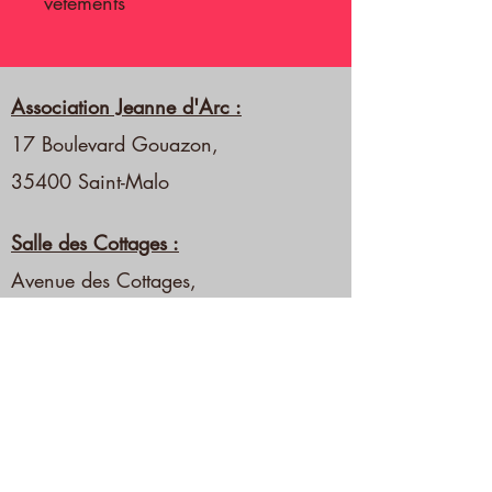
vêtements
AUTORISÉ
Lavage couleur en Machine
30°C
Association Jeanne d'Arc :
Repassage à très basse
17 Boulevard Gouazon,
température
35400 Saint-Malo
INTERDIT
Salle des Cottages :
Blanchiment
Avenue des Cottages,
Sèche linge
Nettoyage à sec
35400 Saint-Malo
Repassage sur les impressions
Salle de la Découverte
Rue du grand passage
35400 Saint-Malo