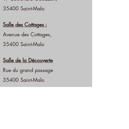
35400 Saint-Malo
Salle des Cottages :
Avenue des Cottages,
35400 Saint-Malo
Salle de la Découverte
Rue du grand passage
35400 Saint-Malo
Salle de Bellevue
14 rue Descarte
35400 Saint-Malo