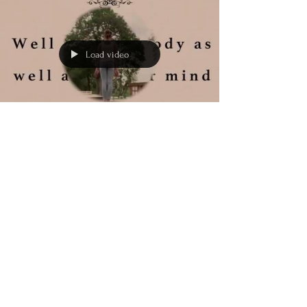
Load video
Section Gym
30 avr. 2020
2 min de lecture
Projet Chant / Danse et
confinement
UN PROJET UN PEU FOU ! Ce projet est né d’une envie
de montrer que tous ensemble, même dans des