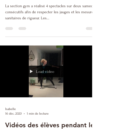
Spectacle Isabelle 2021
La section gym a réalisé 4 spectacles sur deux samedis
consécutifs afin de respecter les jauges et les mesures
sanitaires de rigueur. Les...
Load video
Isabelle
16 déc. 2020
1 min de lecture