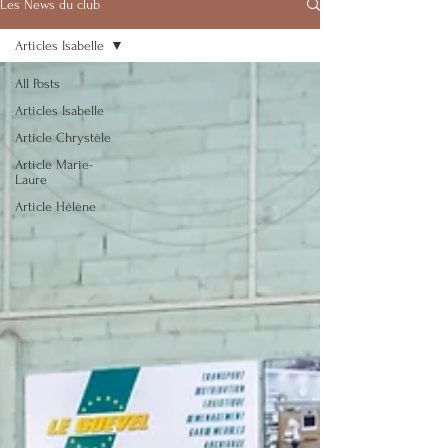
Les News du club
Articles Isabelle
All Posts
Articles Isabelle
Article Chrystèle
Article Marie-
Laure
Article Hélène