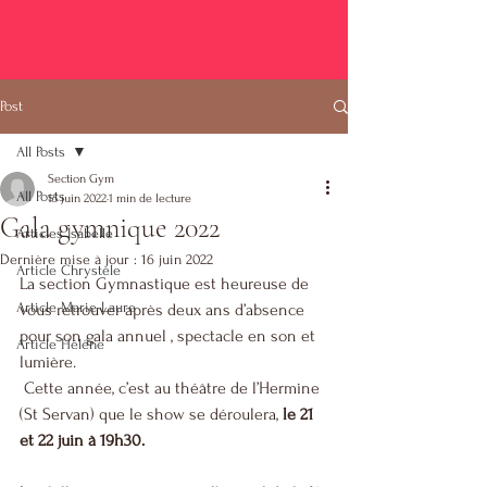
Post
All Posts
Section Gym
All Posts
15 juin 2022
1 min de lecture
Gala gymnique 2022
Articles Isabelle
Dernière mise à jour :
16 juin 2022
Article Chrystèle
La section Gymnastique est heureuse de 
Article Marie-Laure
vous retrouver après deux ans d’absence 
pour son gala annuel , spectacle en son et 
Article Hélène
lumière.
Cette année, c’est au théâtre de l’Hermine 
(St Servan) que le show se déroulera, 
le 21 
et 22 juin à 19h30.