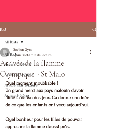
Post
All Posts
Section Gym
All Posts
1 juin 2024
1 min de lecture
Arrivée de la flamme
Articles Isabelle
Olympique - St Malo
Article Chrystèle
Quel moment inoubliable !  
Article Marie-Laure
Un grand merci aux pays malouin d’avoir 
Article Hélène
filmé la danse des Jeux. Ca donne une idée 
de ce que les enfants ont vécu aujourd’hui. 
Quel bonheur pour les filles de pouvoir 
approcher la flamme d’aussi près. 