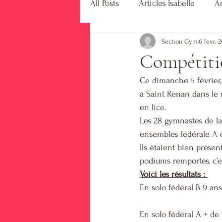
All Posts
Articles Isabelle
Ar
Section Gym
6 févr. 
Compétiti
Ce dimanche 5 février,
à Saint Renan dans le 
en lice. 
Les 28 gymnastes de la 
ensembles fédérale A e
Ils étaient bien présen
podiums remportés, c’e
Voici les résultats : 
En solo fédéral B 9 an
En solo fédéral A + de 