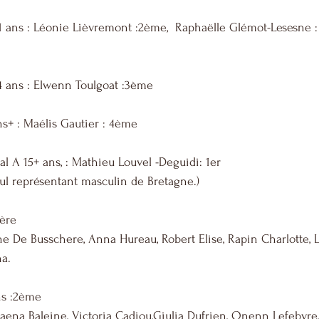
11 ans : Léonie Lièvremont :2ème,  Raphaëlle Glémot-Lesesne :
14 ans : Elwenn Toulgoat :3ème
ns+ : Maélis Gautier : 4ème
 A 15+ ans, : Mathieu Louvel -Deguidi: 1er
eul représentant masculin de Bretagne.)
1ère
ine De Busschere, Anna Hureau, Robert Elise, Rapin Charlotte, 
na.
ns :2ème
ena Baleine, Victoria Cadiou,Giulia Dufrien, Onenn Lefebvre