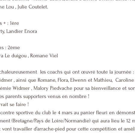
e Lou , Julie Coutelet.
s + : 1ère
rty, Landier Enora
ans : 2ème
ora Le duigou , Romane Viel
haleureusement  les coachs qui ont œuvré toute la journée : 
mer , ainsi que Romane, Flora, Elwenn et Mathieu,  Caroline 
émie Widmer , Malory Piedvache pour sa bienveillance et son 
les parents supporters venus en nombre !
rait se faire !
ncontre sportive du club le 4 mars au panier fleuri en démonstr
nt (Bretagne/Pays de Loire/Normandie) qui aura lieu le 12 m