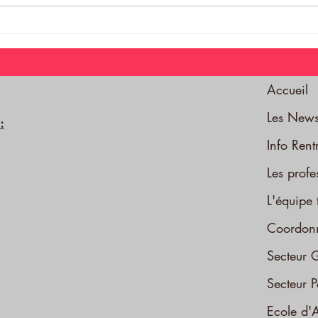
La se
Le gala des Petits : une belle
plongée dans le Grand Bleu !
Accueil
Les News
:
Info Ren
Les profe
L'équipe 
Coordonn
Secteur 
Secteur P
Ecole d'