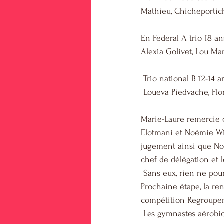
Mathieu, Chicheportich
En Fédéral A trio 18 an
Alexia Golivet, Lou Ma
 Trio national B 12-14 
 Loueva Piedvache, Fl
Marie-Laure remercie c
Elotmani et Noémie Wid
jugement ainsi que No
chef de délégation et 
 Sans eux, rien ne pour
Prochaine étape, la re
compétition Regroupeme
 Les gymnastes aérobic vont travailler d’arrache-pied pour cette compétition et améliorer leur 