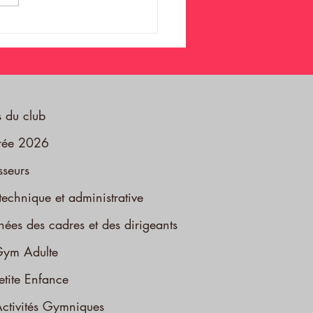
ction Gym devient JIMINA !
 du club
trée 2026
sseurs
technique et administrative
ées des cadres et des dirigeants
Gym Adulte
etite Enfance
Activités Gymniques