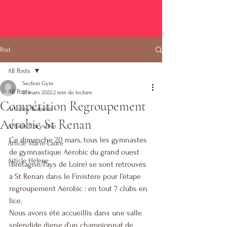
Post
All Posts
Section Gym
All Posts
21 mars 2022
2 min de lecture
Compétition Regroupement
Articles Isabelle
Aérobic St Renan
Article Chrystèle
Ce dimanche 20 mars, tous les gymnastes 
Article Marie-Laure
de gymnastique Aérobic du grand ouest 
Article Hélène
(Bretagne/Pays de Loire) se sont retrouvés 
à St Renan dans le Finistère pour l’étape 
regroupement Aérobic : en tout 7 clubs en 
lice.
Nous avons été accueillis dans une salle 
splendide digne d’un championnat de 