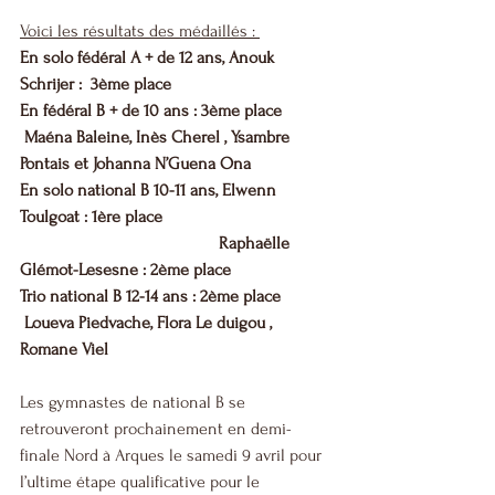
Voici les résultats des médaillés : 
En solo fédéral A + de 12 ans, Anouk 
Schrijer :  3ème place 
En fédéral B + de 10 ans : 3ème place 
 Maéna Baleine, Inès Cherel , Ysambre 
Pontais et Johanna N’Guena Ona 
En solo national B 10-11 ans, Elwenn 
Toulgoat : 1ère place
                                             Raphaëlle 
Glémot-Lesesne : 2ème place 
Trio national B 12-14 ans : 2ème place 
 Loueva Piedvache, Flora Le duigou , 
Romane Viel
Les gymnastes de national B se 
retrouveront prochainement en demi-
finale Nord à Arques le samedi 9 avril pour 
l’ultime étape qualificative pour le 