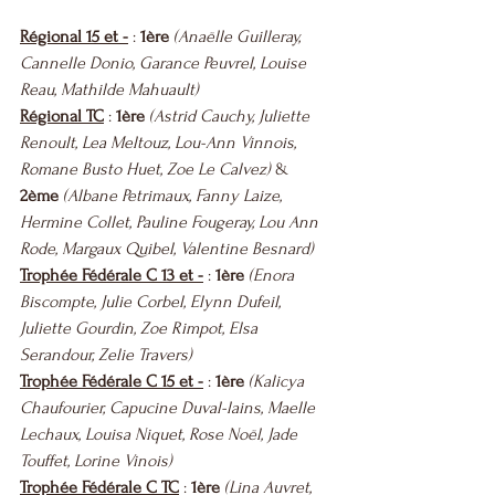
Régional 15 et -
 : 
1ère
(Anaëlle Guilleray, 
Cannelle Donio, Garance Peuvrel, Louise 
Reau, Mathilde Mahuault)
Régional TC
 : 
1ère
(Astrid Cauchy, Juliette 
Renoult, Lea Meltouz, Lou-Ann Vinnois, 
Romane Busto Huet, Zoe Le Calvez)
 & 
2ème 
(Albane Petrimaux, Fanny Laize, 
Hermine Collet, Pauline Fougeray, Lou Ann 
Rode, Margaux Quibel, Valentine Besnard)
Trophée Fédérale C 13 et -
 : 
1ère 
(Enora 
Biscompte, Julie Corbel, Elynn Dufeil, 
Juliette Gourdin, Zoe Rimpot, Elsa 
Serandour, Zelie Travers)
Trophée Fédérale C 15 et -
 : 
1ère 
(Kalicya 
Chaufourier, Capucine Duval-lains, Maelle 
Lechaux, Louisa Niquet, Rose Noël, Jade 
Touffet, Lorine Vinois)
Trophée Fédérale C TC
 : 
1ère
(Lina Auvret, 