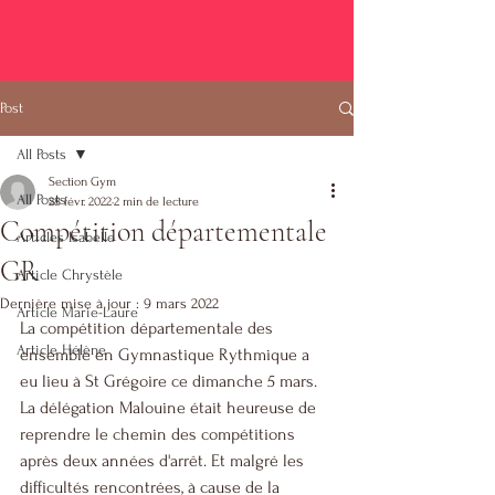
Post
All Posts
Section Gym
All Posts
28 févr. 2022
2 min de lecture
Compétition départementale
Articles Isabelle
GR
Article Chrystèle
Dernière mise à jour :
9 mars 2022
Article Marie-Laure
La compétition départementale des 
Article Hélène
ensemble en Gymnastique Rythmique a 
eu lieu à St Grégoire ce dimanche 5 mars. 
La délégation Malouine était heureuse de 
reprendre le chemin des compétitions 
après deux années d'arrêt. Et malgré les 
difficultés rencontrées, à cause de la 