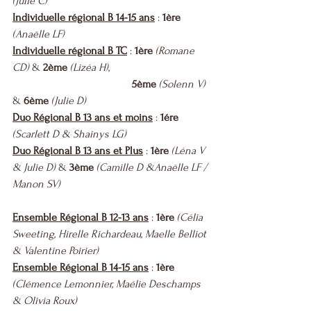
(Julie C)
Individuelle régional B 14-15 ans
 : 
1ère
(Anaëlle LF)
Individuelle régional B TC
 : 
1ère
(Romane 
CD)
 & 
2ème
(Lizéa H)
, 
5ème
(Solenn V)
& 
6ème
(Julie D)
Duo Régional B 13 ans et moins
 : 
1ére
(Scarlett D & Shainys LG)
Duo Régional B 13 ans et Plus
 : 
1ère
(Léna V 
& Julie D)
 & 
3ème
(Camille D &Anaëlle LF / 
Manon SV)
Ensemble Régional B 12-13 ans
 : 
1ère 
(Célia 
Sweeting, Hirelle Richardeau, Maelle Belliot 
& Valentine Poirier)
Ensemble Régional B 14-15 ans
 : 
1ère 
(Clémence Lemonnier, Maélie Deschamps 
& Olivia Roux)