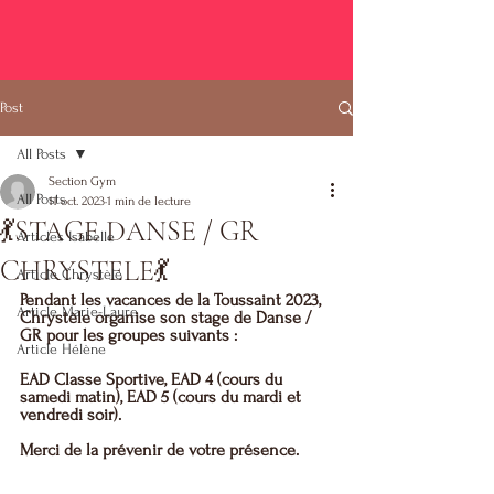
Post
All Posts
Section Gym
All Posts
11 oct. 2023
1 min de lecture
💃STAGE DANSE / GR
Articles Isabelle
CHRYSTELE💃
Article Chrystèle
Pendant les vacances de la Toussaint 2023, 
Article Marie-Laure
Chrystèle organise son stage de Danse / 
GR pour les groupes suivants : 
Article Hélène
EAD Classe Sportive, EAD 4 (cours du 
samedi matin), EAD 5 (cours du mardi et 
vendredi soir).
Merci de la prévenir de votre présence.